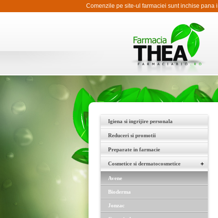
Comenzile pe site-ul farmaciei sunt inchise pana 
Igiena si ingrijire personala
Reduceri si promotii
Preparate in farmacie
Cosmetice si dermatocosmetice
+
Avene
Bioderma
Jonzac