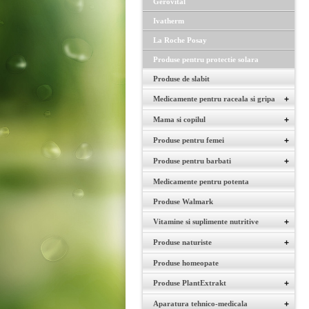
Gerovital
Ivatherm
La Roche Posay
Produse pentru protectie solara
Produse de slabit
Medicamente pentru raceala si gripa
+
Mama si copilul
+
Produse pentru femei
+
Produse pentru barbati
+
Medicamente pentru potenta
Produse Walmark
Vitamine si suplimente nutritive
+
Produse naturiste
+
Produse homeopate
Produse PlantExtrakt
+
Aparatura tehnico-medicala
+