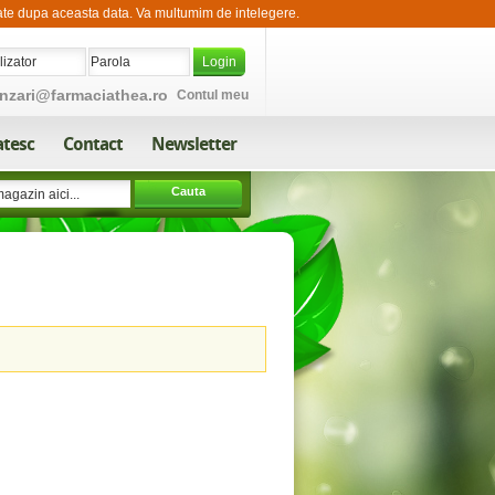
sate dupa aceasta data. Va multumim de intelegere.
Login
nzari@farmaciathea.ro
Contul meu
atesc
Contact
Newsletter
Cauta