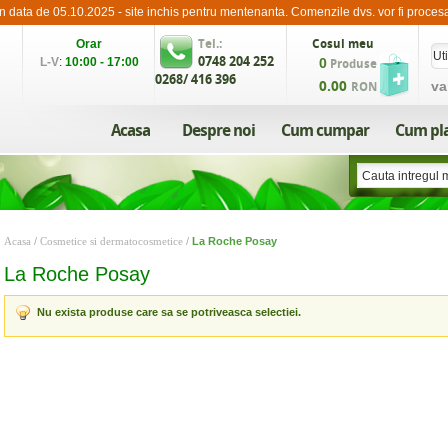
in data de 05.10.2025 - site inchis pentru mentenanta. Comenzile dvs. vor fi proce
Orar
Tel.:
Cosul meu
0748 204 252
L-V
:
10:00 - 17:00
0
Produse
0268/ 416 396
0.00
va
RON
Acasa
Despre noi
Cum cumpar
Cum pl
Acasa
/
Cosmetice si dermatocosmetice
/
La Roche Posay
La Roche Posay
Nu exista produse care sa se potriveasca selectiei.