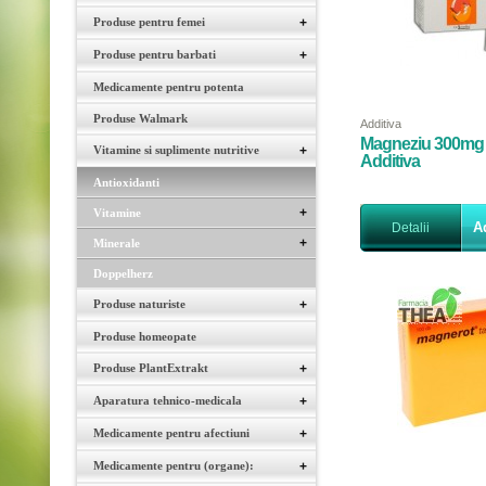
Produse pentru femei
+
Produse pentru barbati
+
Medicamente pentru potenta
Produse Walmark
Additiva
Magneziu 300mg 2
Vitamine si suplimente nutritive
+
Additiva
Antioxidanti
+
Vitamine
A
Detalii
+
Minerale
Doppelherz
Produse naturiste
+
Produse homeopate
Produse PlantExtrakt
+
Aparatura tehnico-medicala
+
Medicamente pentru afectiuni
+
Medicamente pentru (organe):
+