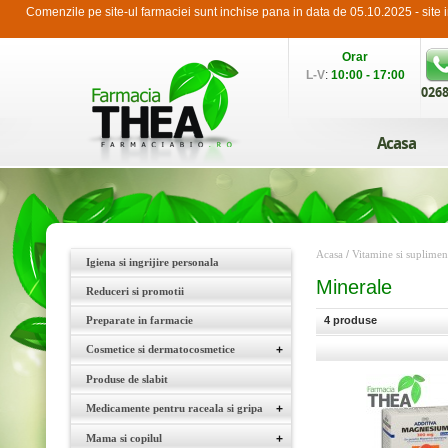
Comenzile pe site-ul farmaciei sunt inchise pana in data de 05.10.2025 - sit
Orar
L-V
:
10:00 - 17:00
0268
Acasa
Acasa
/
Vitamine si supliment
Igiena si ingrijire personala
Minerale
Reduceri si promotii
Preparate in farmacie
4 produse
Cosmetice si dermatocosmetice
+
Produse de slabit
Medicamente pentru raceala si gripa
+
Mama si copilul
+